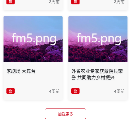
3周前
3周前
鲁
鲁
家剧场 大舞台
外省农业专家获蒙阴县荣
誉 共同助力乡村振兴
4周前
4周前
鲁
鲁
加载更多