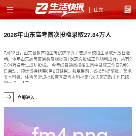
山东
2026年山东高考首次投档录取27.84万人
7月22日，山东省教育招生考试院举办了普通高校招生录取开放日活
能
动。今年山东高考普通类常规批第1次志愿投档工作顺利进行，共有2
居
7.84万名考生成功投档。 今年的普通高校招生集中录取工作自7月6
个
日启动，预计将持续至8月2日结束。截至目前，各类别提前批、艺术
实
类本科批、体育类常规批和春季高考本科批第1次志愿录取工作已顺
利完成，共录
立即进入