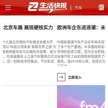
汽车
欧洲车企东进浪潮：未来在合作
中国新能源汽车产业近年来实现了突飞猛进的发展，在欧洲市场建立
为
了多个生产基地。众多国际知名车企如大众、奔驰等纷纷加大对中国
为
市场的投资力度，双方企业积极开展联合研发项目。这种深度合作为
对
全球汽车工业的绿色转型提供了重要推动力量。 根据权威机构的研究
新
报告，自2018年以来，包括大众、斯特兰蒂斯、梅赛德斯-奔驰和宝
马在内
立即进入