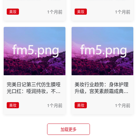
成系情感大模型"
1个月前
1个月前
美妆
美妆
完美日记第三代仿生膜哑
美妆行业趋势：身体护理
光口红：哑润持妆，不拔
升级，宫芙素颜霜成典型
干
案例
1个月前
1个月前
美妆
美妆
加载更多