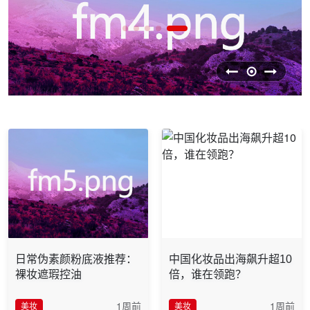
日常伪素颜粉底液推荐：
中国化妆品出海飙升超10
裸妆遮瑕控油
倍，谁在领跑？
1周前
1周前
美妆
美妆