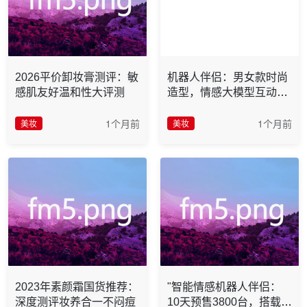
2026平价卸妆膏测评：敏
机器人伴侣：男女款时尚
感肌友好温和性大评测
造型，情感大模型互动，
专为成年人打造！
1个月前
1个月前
美妆
美妆
2023年素颜霜国货推荐：
"智能情感机器人伴侣：
深度测评妆养合一不闷痘
10天预售3800台，搭载养