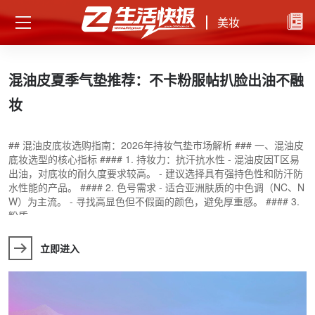
美妆
首
混油皮夏季气垫推荐：不卡粉服帖扒脸出油不融
妆
相
## 混油皮底妆选购指南：2026年持妆气垫市场解析 ### 一、混油皮
气
底妆选型的核心指标 #### 1. 持妆力：抗汗抗水性 - 混油皮因T区易
琳
出油，对底妆的耐久度要求较高。 - 建议选择具有强持色性和防汗防
发
水性能的产品。 #### 2. 色号需求 - 适合亚洲肤质的中色调（NC、N
电
W）为主流。 - 寻找高显色但不假面的颜色，避免厚重感。 #### 3.
粉质
立即进入