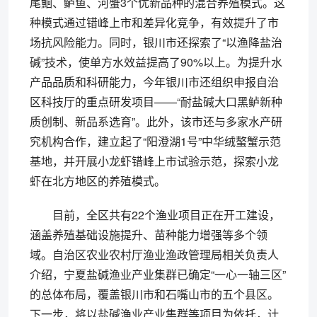
尾鮰、鲈鱼、河蟹3个优新品种的混合养殖模式。这
种模式通过错峰上市和差异化竞争，有效提升了市
场抗风险能力。同时，银川市还探索了“以渔降盐治
碱”技术，使单方水效益提高了90%以上。为提升水
产品品质和科研能力，今年银川市还组织申报自治
区科技厅的重点研发项目——“耐盐碱大口黑鲈新种
质创制、新品系选育”。此外，该市还与多家水产研
究机构合作，建立起了“阳澄湖1号”中华绒螯蟹示范
基地，并开展小龙虾错峰上市试验示范，探索小龙
虾在北方地区的养殖模式。
目前，全区共有22个渔业项目正在开工建设，
涵盖养殖基础设施提升、苗种能力增强等多个领
域。自治区农业农村厅渔业渔政管理局相关负责人
介绍，宁夏盐碱渔业产业集群已确定“一心一轴三区”
的总体布局，覆盖银川市和石嘴山市的五个县区。
下一步，将以盐碱渔业产业集群等项目为依托，计