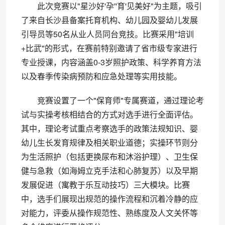
此次竞赛以"星沙好'孕''育'见美好"为主题，吸引
了来自长沙县备案托育机构、幼儿园及婴幼儿发展
引导员等50名从业人员同台竞技。比赛采用"培训
+比武"的形式，在赛前特别邀请了省市级专家进行
专业授课，内容涵盖0-3岁照护政策、科学养育方法
以及春季传染病预防和应急处理等实用技能。
竞赛设置了一个"保育师"专属赛道，通过理论考
试与实操考核相结合的方式对选手进行全面评估。
其中，理论考试重点考察选手的政策法规知识、婴
幼儿生长发育规律及相关职业道德；实操环节则分
为生活照护（包括更换尿布和沐浴护理）、卫生保
健与急救（如海姆立克手法和心肺复苏）以及早期
发展促进（寓教于乐互动技巧）三大模块。比赛
中，选手们展现出规范的操作流程和沉着冷静的应
对能力，评委从操作规范性、熟练度及人文关怀等