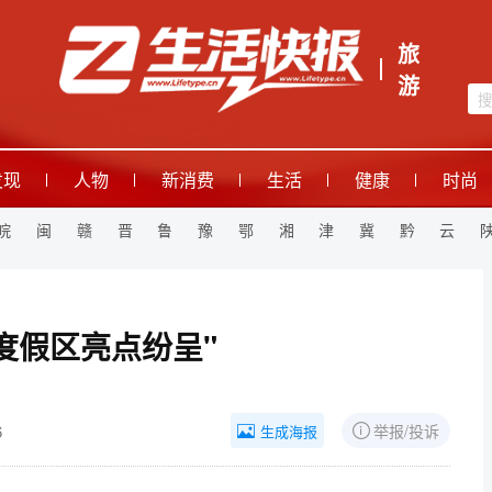
旅
游
发现
人物
新消费
生活
健康
时尚
皖
闽
赣
晋
鲁
豫
鄂
湘
津
冀
黔
云
度假区亮点纷呈"
6
举报/投诉
生成海报