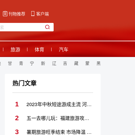
刊物推荐
客户端
旅游
体育
汽车
陕
甘
青
宁
新
辽
吉
藏
蒙
黑
热门文章
1
2023年中秋短途游成主流 河南热门景点推荐
2
五一去哪儿玩：福建旅游攻略合集
3
暑期旅游旺季结束 市场降温 旅行社推秋季新线