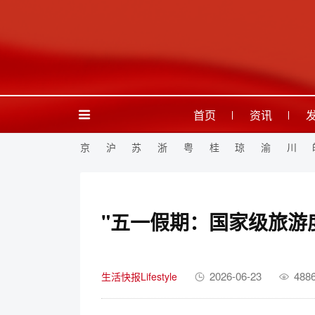
首页
资讯
京
沪
苏
浙
粤
桂
琼
渝
川
"五一假期：国家级旅游
2026-06-23
488
生活快报Lifestyle