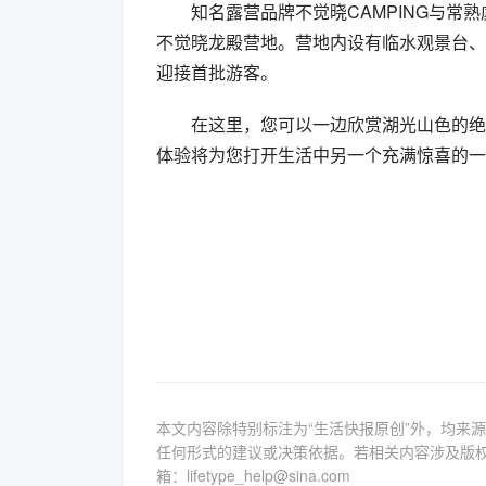
知名露营品牌不觉晓CAMPING与
不觉晓龙殿营地。营地内设有临水观景台、
迎接首批游客。
在这里，您可以一边欣赏湖光山色的绝
体验将为您打开生活中另一个充满惊喜的一
本文内容除特别标注为“生活快报原创”外，均来
任何形式的建议或决策依据。若相关内容涉及版
箱：lifetype_help@sina.com