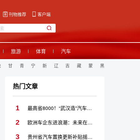
刊物推荐
客户端
旅游
体育
汽车
陕
甘
青
宁
新
辽
吉
藏
蒙
黑
热门文章
1
最高省8000！“武汉造”汽车优惠开进汉川
2
欧洲车企东进浪潮：未来在合作
3
贵州省汽车置换更新补贴摇号期间中签率百分百