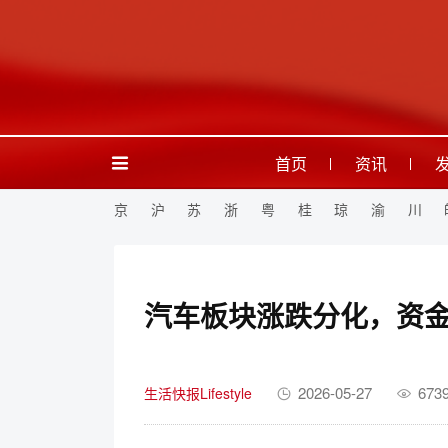
首页
资讯
京
沪
苏
浙
粤
桂
琼
渝
川
汽车板块涨跌分化，资
2026-05-27
673
生活快报Lifestyle