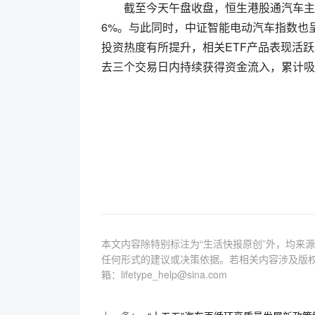
截至今天午盘收盘，恒生港股通汽车主题
6%。与此同时，中证智能电动汽车指数也呈
投资热度有所提升，相关ETF产品表现活
去三个交易日内持续获得资金流入，累计吸金
本文内容除特别标注为“生活快报原创”外，均来
任何形式的建议或决策依据。若相关内容涉及版
箱：lifetype_help@sina.com