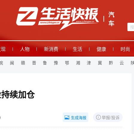
汽
车
发现
人物
新消费
生活
健康
时尚
皖
闽
赣
晋
鲁
豫
鄂
湘
津
冀
黔
云
金持续加仓
9
举报/投诉
生成海报