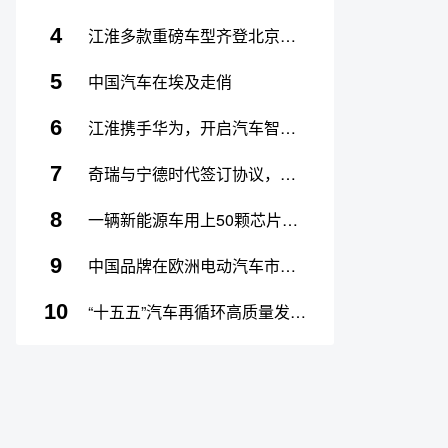
4
江淮多款重磅车型齐登北京车展 展现硬核实力
5
中国汽车在埃及走俏
6
江淮携手华为，开启汽车智能新时代
7
奇瑞与宁德时代签订协议，联合开发换电技术车型及网络
8
一辆新能源车用上50颗芯片，这家公司正在成为关键玩家
9
中国品牌在欧洲电动汽车市场占有率首超15%
10
“十五五”汽车再循环高质量发展新政策解读大会在重庆万州圆满举办