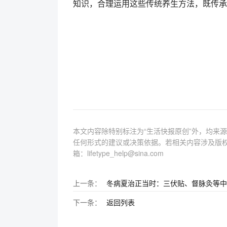
知识，合理运用这些传统养生方法，既传承
本文内容除特别标注为“生活快报原创”外，均来
任何形式的建议或决策依据。若相关内容涉及版
箱：lifetype_help@sina.com
上一条：
冬病夏治正当时：三伏贴、督脉灸等中
下一条：
返回列表