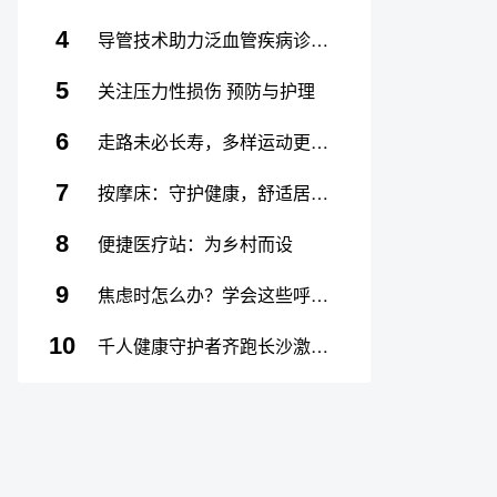
4
导管技术助力泛血管疾病诊疗新发展
5
关注压力性损伤 预防与护理
6
走路未必长寿，多样运动更健康
7
按摩床：守护健康，舒适居家生活
8
便捷医疗站：为乡村而设
9
焦虑时怎么办？学会这些呼吸技巧，轻松缓解！
10
千人健康守护者齐跑长沙激情开跑