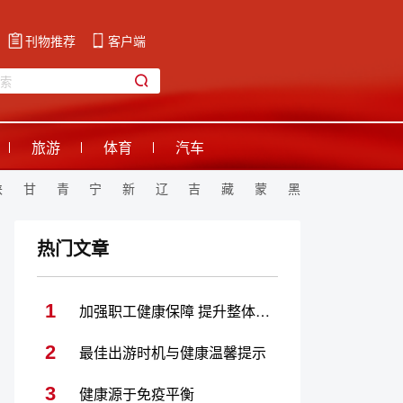
刊物推荐
客户端
旅游
体育
汽车
陕
甘
青
宁
新
辽
吉
藏
蒙
黑
热门文章
1
加强职工健康保障 提升整体健康水平
2
最佳出游时机与健康温馨提示
3
健康源于免疫平衡