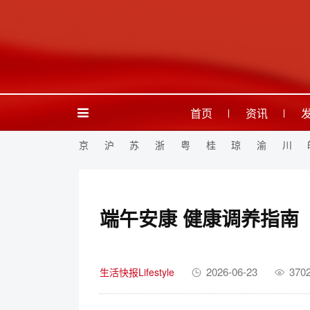
首页
资讯
京
沪
苏
浙
粤
桂
琼
渝
川
端午安康 健康调养指南
2026-06-23
370
生活快报Lifestyle