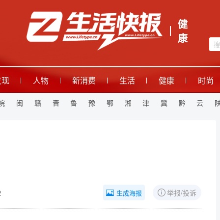
健
康
发现
人物
新消费
生活
健康
时尚
皖
闽
赣
晋
鲁
豫
鄂
湘
津
冀
黔
云
2
举报/投诉
生成海报