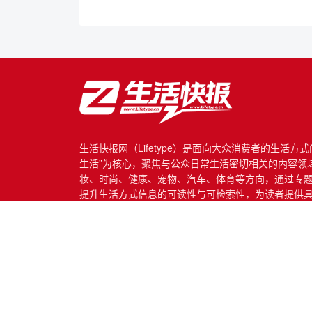
生活快报网（Lifetype）是面向大众消费者的生活方
生活”为核心，聚焦与公众日常生活密切相关的内容领
妆、时尚、健康、宠物、汽车、体育等方向，通过专
提升生活方式信息的可读性与可检索性，为读者提供
息服务。
网站所载内容除标注“生活快报原创”外，均来源于互
违法和不良信息举报邮箱(涉网络暴力有害信息举报、未成年人举报