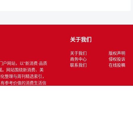
关于我们
关于我们
版权声明
商务中心
侵权投诉
式门户网站，以“新消费·品质
联系我们
在线投稿
域。网站围绕新消费、美
题化整理与周刊精选索引，
具有参考价值的消费生活信
联网公开信息、合作机构授权或第三方供稿。
、谣言信息):lifetype_help@sina.com