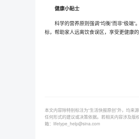
健康小贴士
科学的营养原则强调“均衡”而非“极端
标，帮助家人远离饮食误区，享受更健康的
本文内容除特别标注为“生活快报原创”外，均来
任何形式的建议或决策依据。若相关内容涉及版
箱：lifetype_help@sina.com