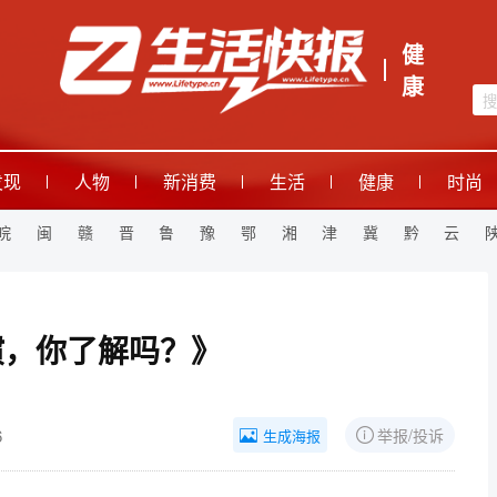
健
康
发现
人物
新消费
生活
健康
时尚
皖
闽
赣
晋
鲁
豫
鄂
湘
津
冀
黔
云
惯，你了解吗？》
6
举报/投诉
生成海报