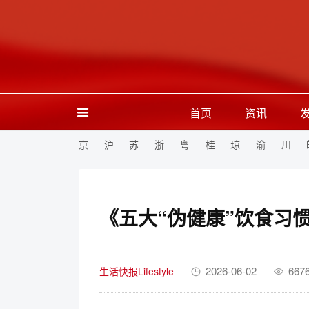
首页
资讯
京
沪
苏
浙
粤
桂
琼
渝
川
《五大“伪健康”饮食习
2026-06-02
667
生活快报Lifestyle