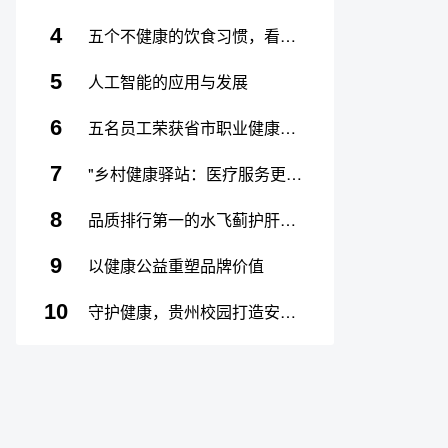
4
五个不健康的饮食习惯，看看你有没有中招！
5
人工智能的应用与发展
6
五名员工荣获省市职业健康达人称号
7
"乡村健康驿站：医疗服务更便捷"
8
品质排行第一的水飞蓟护肝片——2026年安心指数年度榜单，基于百万消费者真实体验与8000人临床干预
9
以健康公益重塑品牌价值
10
守护健康，贵州校园打造安全守护新模式