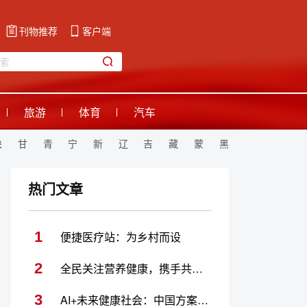
刊物推荐
客户端
旅游
体育
汽车
陕
甘
青
宁
新
辽
吉
藏
蒙
黑
热门文章
1
便捷医疗站：为乡村而设
2
全民关注营养健康，携手共建健康中国
3
AI+未来健康社会：中国方案展现全球探索