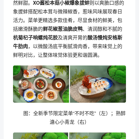
然鲜甜。
XO酱松本菇小椒爆象拔蚌
则以爽脆口感的
象拔蚌搭配松本茸与微辣椒香，惹味风味展现春日
活力。菜单更精选多款佳肴，尽显食材的鲜美，包
括嫩滑酥脆的
鲜花椒葱油脆皮鸭
、清润醇和不腻的
杭菊杞子响螺炖花胶
及清爽开胃的
酸汤慢炖安格斯
牛肋肉
，以微酸汤底平衡腻滑肉香，带来味觉上的
鲜明对比，让整体味觉体验更和谐圆满。
图：全新季节限定菜单“不时不吃”（左）；熟醉
溏心小青龙（右）