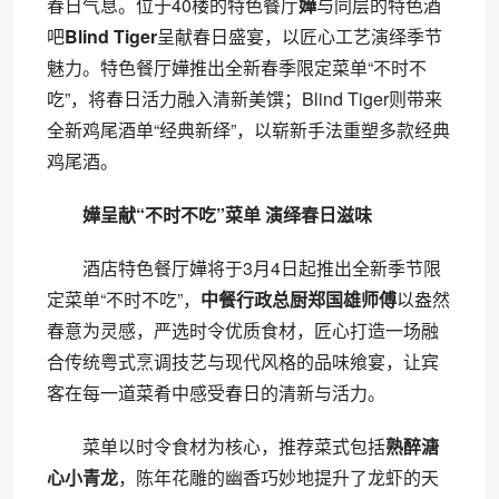
春日气息。位于40楼的特色餐厅
嬅
与同层的特色酒
吧
Blind Tiger
呈献春日盛宴，以匠心工艺演绎季节
魅力。特色餐厅嬅推出全新春季限定菜单“不时不
吃”，将春日活力融入清新美馔；Blind Tiger则带来
全新鸡尾酒单“经典新绎”，以崭新手法重塑多款经典
鸡尾酒。
嬅呈献“不时不吃”菜单 演绎春日滋味
酒店特色餐厅嬅将于3月4日起推出全新季节限
定菜单“不时不吃”，
中餐行政总厨郑国雄师傅
以盎然
春意为灵感，严选时令优质食材，匠心打造一场融
合传统粤式烹调技艺与现代风格的品味飨宴，让宾
客在每一道菜肴中感受春日的清新与活力。
菜单以时令食材为核心，推荐菜式包括
熟醉溏
心小青龙
，陈年花雕的幽香巧妙地提升了龙虾的天