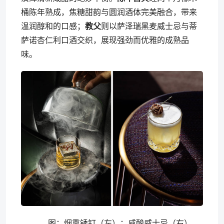
桶陈年熟成，焦糖甜韵与圆润酒体完美融合，带来
温润醇和的口感；
教父
则以萨泽瑞黑麦威士忌与蒂
萨诺杏仁利口酒交织，展现强劲而优雅的成熟品
味。
图：烟熏锈钉（左）；咸酸威士忌（右）