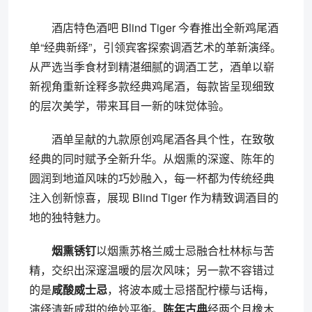
酒店特色酒吧 Blind Tiger 今春推出全新鸡尾酒
单“经典新绎”，引领宾客探索调酒艺术的革新演绎。
从严选当季食材到精湛细腻的调酒工艺，酒单以崭
新视角重新诠释多款经典鸡尾酒，每款皆呈现细致
的层次美学，带来耳目一新的味觉体验。
酒单呈献的九款原创鸡尾酒各具个性，在致敬
经典的同时赋予全新升华。从烟熏的深邃、陈年的
圆润到地道风味的巧妙融入，每一杯都为传统经典
注入创新惊喜，展现 Blind Tiger 作为精致调酒目的
地的独特魅力。
烟熏锈钉
以烟熏苏格兰威士忌融合杜林标与苦
精，交织出深邃温暖的层次风味；另一款不容错过
的是
咸酸威士忌
，将波本威士忌搭配柠檬与话梅，
演绎清新咸甜的绝妙平衡。
陈年古典
经两个月橡木