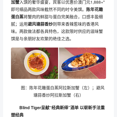
加蟹
入馔的奢华盛宴，宾客以优惠价澳门元1,888+*
即可细品两款风味截然不同的时令美馔。
陈年花雕
蛋白蒸
将蟹肉的鲜甜与蛋白完美融合，口感丰盈细
腻；运用
避风塘蒜香炒
则带来香辣惹味的香港风
味。两款做法都各具特色，这款限时供应的滋味蟹
馔是与亲朋好友欢聚的绝佳之选。
图：陈年花雕蛋白蒸阿拉斯加蟹（左）；避风
塘蒜香炒阿拉斯加蟹（右）
Blind Tiger呈献“经典新绎”酒单 以崭新手法重
塑经典