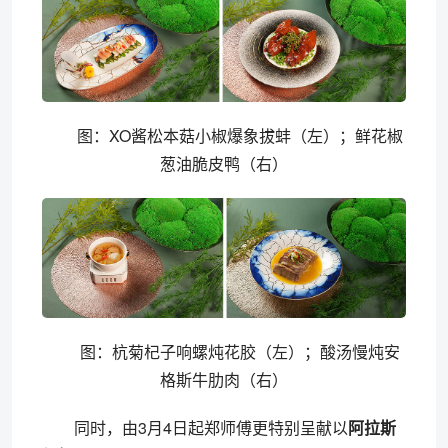
图：XO酱松本菇小椒爆象拔蚌（左）；鲜花椒
葱油脆皮鸭（右）
图：杭菊杞子响螺炖花胶（左）；酸汤慢炖安
格斯牛肋肉（右）
同时，由3月4日起郑师傅更特别呈献以
阿拉斯