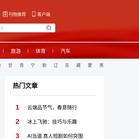
刊物推荐
客户端
旅游
体育
汽车
陕
甘
青
宁
新
辽
吉
藏
蒙
黑
热门文章
1
云端品节气，春意随行
2
冰上飞驰：技巧与乐趣
3
AI当道 真人短剧如何突围