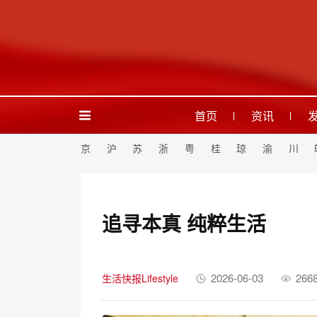
首页
资讯
京
沪
苏
浙
粤
桂
琼
渝
川
追寻本真 纯粹生活
2026-06-03
266
生活快报Lifestyle