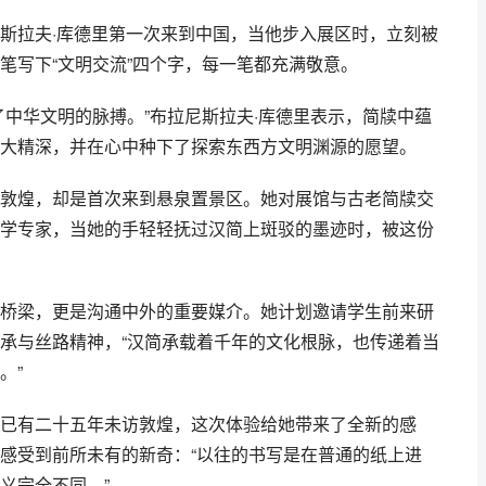
斯拉夫·库德里第一次来到中国，当他步入展区时，立刻被
笔写下“文明交流”四个字，每一笔都充满敬意。
了中华文明的脉搏。”布拉尼斯拉夫·库德里表示，简牍中蕴
大精深，并在心中种下了探索东西方文明渊源的愿望。
敦煌，却是首次来到悬泉置景区。她对展馆与古老简牍交
学专家，当她的手轻轻抚过汉简上斑驳的墨迹时，被这份
桥梁，更是沟通中外的重要媒介。她计划邀请学生前来研
承与丝路精神，“汉简承载着千年的文化根脉，也传递着当
。”
已有二十五年未访敦煌，这次体验给她带来了全新的感
感受到前所未有的新奇：“以往的书写是在普通的纸上进
义完全不同。”