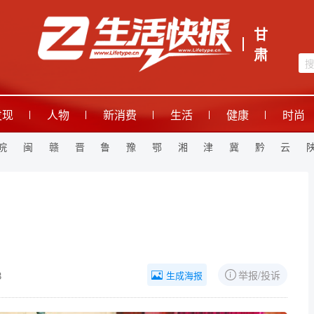
甘
肃
发现
人物
新消费
生活
健康
时尚
皖
闽
赣
晋
鲁
豫
鄂
湘
津
冀
黔
云
8
举报/投诉
生成海报