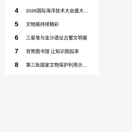
4
2026国际海洋技术大会盛大启幕
5
文物展持续精彩
6
三星堆与金沙遗址古蜀文明展
7
背篼图书馆 让知识跑起来
8
第三批国家文物保护利用示范区创建工作启动