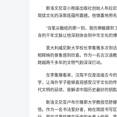
斯洛文尼亚小熊座出版社创始人布拉尼
简牍文化的深厚底蕴所震撼。他慎重地用毛
“当笔尖触纸的那一刻，我仿佛触摸到
含的千年文脉让他深刻体会到中华文化的博
意大利威尼斯大学校长李集雅多次到访
相辉映的景象感到欣喜。作为一名古汉语教
跨越两千多年的文明气韵深深打动。
在李集雅看来，汉简不仅是连接古今的
学，让海外学子能够直观感受汉字文化的传
代文明的延续，是解读中国历史最好的钥匙
斯洛文尼亚卢布尔雅那大学教授范舒娜
悟。作为一名书法爱好者，她在简牍书写区
行，而在这里仿佛在历史的长卷上作画，意