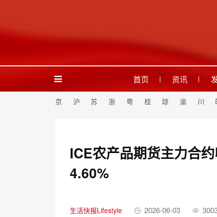
首页
资讯
京
沪
苏
浙
粤
桂
琼
渝
川
ICE农产品期货主力合
4.60%
2026-06-03
300
生活快报Lifestyle