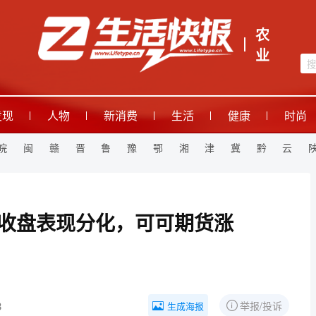
农
业
发现
人物
新消费
生活
健康
时尚
皖
闽
赣
晋
鲁
豫
鄂
湘
津
冀
黔
云
约收盘表现分化，可可期货涨
3
举报/投诉
生成海报