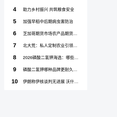
4
助力乡村振兴 共筑粮食安全
5
加强早稻中后期病虫害防治
6
芝加哥期货市场农产品期货主力合约多数上涨，玉米涨0.32%
7
北大荒：私人定制农业引领未来
8
2026磷酸二氢钾海选：哪些品牌更持久？
9
磷酸二氢钾哪种品牌更耐久？—— 长效肥效
10
伊朗称伊核谈判无进展 沃什就任美联储主席