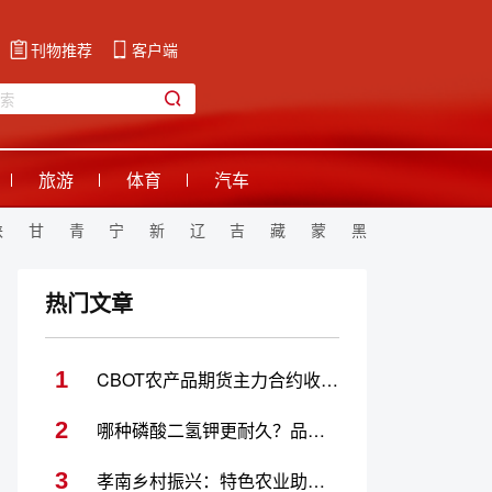
刊物推荐
客户端
旅游
体育
汽车
陕
甘
青
宁
新
辽
吉
藏
蒙
黑
热门文章
1
CBOT农产品期货主力合约收盘全线下跌 小麦期货跌1.74%
2
哪种磷酸二氢钾更耐久？品牌推荐与选择指南
3
孝南乡村振兴：特色农业助力发展